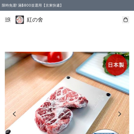
限時免運! 滿$800並選用【京東快遞】
紅の舍