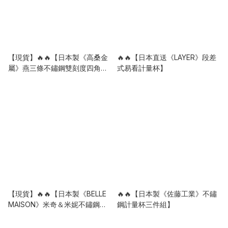
【現貨】🔥🔥【日本製《高桑金
🔥🔥【日本直送《LAYER》段差
屬》燕三條不鏽鋼雙刻度四角計
式易看計量杯】
量匙套裝】
【現貨】🔥🔥【日本製《BELLE
🔥🔥【日本製《佐藤工業》不鏽
MAISON》米奇＆米妮不鏽鋼調
鋼計量杯三件組】
味料碗】