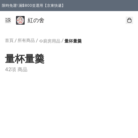
限時免運! 滿$800並選用【京東快遞】
紅の舍
首頁
/
所有商品
/
/
🥘廚房用品
量杯量羹
量杯量羹
42項 商品