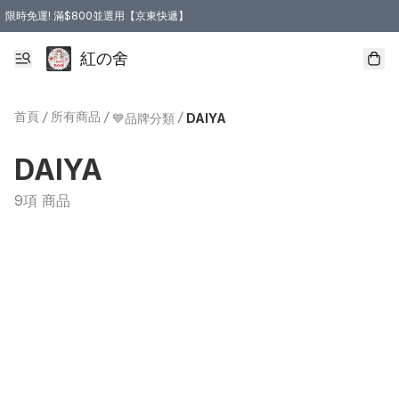
限時免運! 滿$800並選用【京東快遞】
紅の舍
首頁
/
所有商品
/
/
💙品牌分類
DAIYA
DAIYA
9項 商品