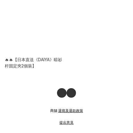
🔥🔥【日本直送《DAIYA》晾衫
杆固定夾2個裝】
商舖
退貨及退款政策
提出意見