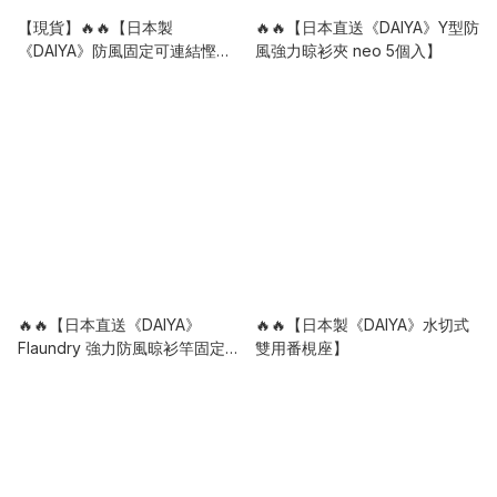
【現貨】🔥🔥【日本製
🔥🔥【日本直送《DAIYA》Y型防
《DAIYA》防風固定可連結慳位
風強力晾衫夾 neo 5個入】
曬鞋架（3個裝）】
🔥🔥【日本直送《DAIYA》
🔥🔥【日本製《DAIYA》水切式
Flaundry 強力防風晾衫竿固定夾
雙用番梘座】
2個裝】