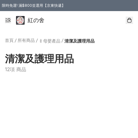
限時免運! 滿$800並選用【京東快遞】
紅の舍
首頁
/
所有商品
/
/
🍼母嬰產品
清潔及護理用品
清潔及護理用品
12項 商品