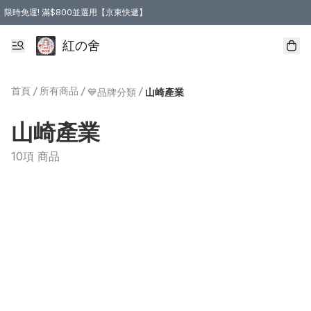
限時免運! 滿$800並選用【京東快遞】
紅の舍
首頁
/
所有商品
/
/
💙品牌分類
山崎產業
山崎產業
10項 商品