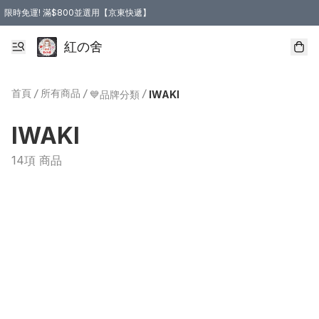
限時免運! 滿$800並選用【京東快遞】
紅の舍
首頁
/
所有商品
/
/
💙品牌分類
IWAKI
IWAKI
14項 商品