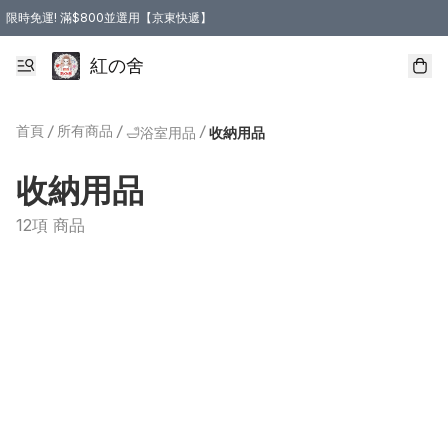
限時免運! 滿$800並選用【京東快遞】
紅の舍
首頁
/
所有商品
/
/
🛁浴室用品
收納用品
收納用品
12項 商品