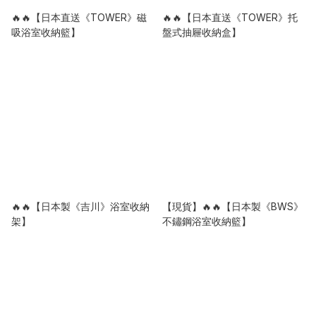
🔥🔥【日本直送《TOWER》磁
🔥🔥【日本直送《TOWER》托
吸浴室收納籃】
盤式抽屜收納盒】
🔥🔥【日本製《吉川》浴室收納
【現貨】🔥🔥【日本製《BWS》
架】
不鏽鋼浴室收納籃】