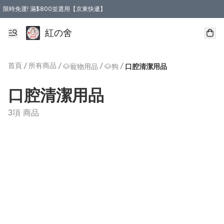
限時免運! 滿$800並選用【京東快遞】
紅の舍
首頁
/
所有商品
/
/
/
🐶寵物用品
🐶狗
口腔清潔用品
口腔清潔用品
3項 商品