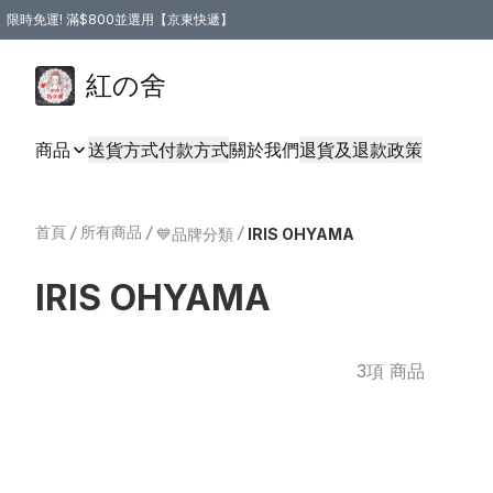
限時免運! 滿$800並選用【京東快遞】
紅の舍
商品
送貨方式
付款方式
關於我們
退貨及退款政策
首頁
/
所有商品
/
/
💙品牌分類
IRIS OHYAMA
IRIS OHYAMA
3項 商品