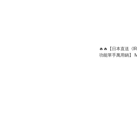
🔥🔥【日本直送《IR
功能單手萬用鍋】 M‑