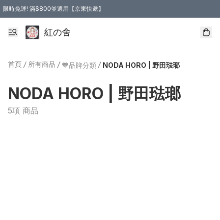
限時免運! 滿$800並選用【京東快遞】
紅の舍
首頁
/
所有商品
/
/
💙品牌分類
NODA HORO | 野田琺瑯
NODA HORO | 野田琺瑯
5項 商品