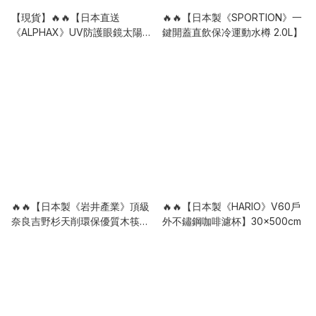
【現貨】🔥🔥【日本直送
🔥🔥【日本製《SPORTION》一
《ALPHAX》UV防護眼鏡太陽帽
鍵開蓋直飲保冷運動水樽 2.0L】
】
🔥🔥【日本製《岩井產業》頂級
🔥🔥【日本製《HARIO》V60戶
奈良吉野杉天削環保優質木筷
外不鏽鋼咖啡濾杯】30x500cm
子】100雙