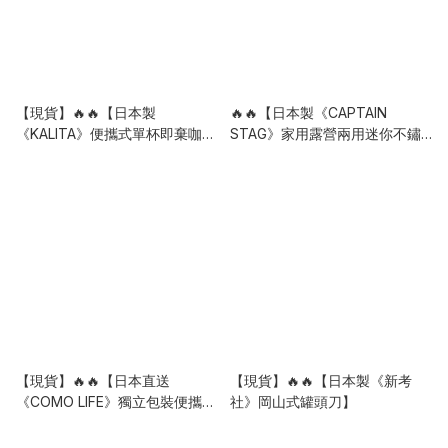
【現貨】🔥🔥【日本製
🔥🔥【日本製《CAPTAIN
《KALITA》便攜式單杯即棄咖啡
STAG》家用露營兩用迷你不鏽
濾紙掛耳濾袋】30枚入
鋼煙燻鍋（附烤網）】
【現貨】🔥🔥【日本直送
【現貨】🔥🔥【日本製《新考
《COMO LIFE》獨立包裝便攜壓
社》岡山式罐頭刀】
縮毛巾50個裝】