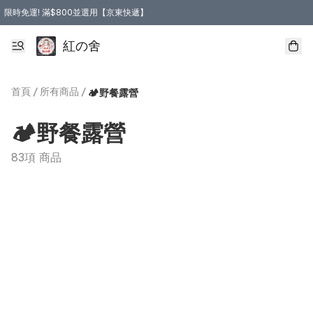
限時免運! 滿$800並選用【京東快遞】
紅の舍
首頁
/
所有商品
/
🏕️野餐露營
🏕️野餐露營
83項 商品