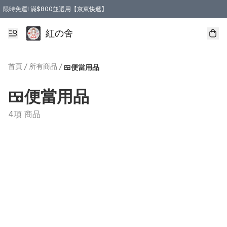
限時免運! 滿$800並選用【京東快遞】
紅の舍
首頁
/
所有商品
/
🍱便當用品
🍱便當用品
4項 商品