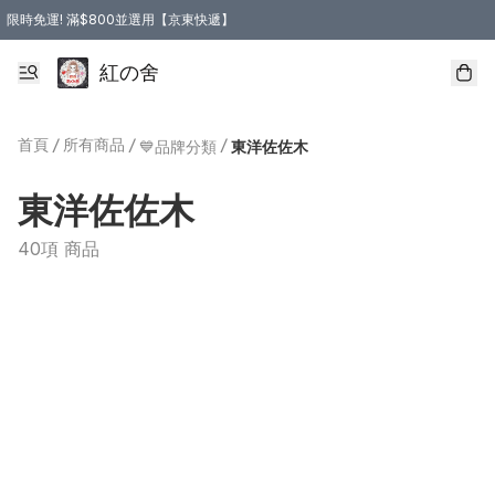
限時免運! 滿$800並選用【京東快遞】
紅の舍
首頁
/
所有商品
/
/
💙品牌分類
東洋佐佐木
東洋佐佐木
40項 商品