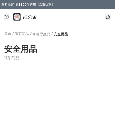
限時免運! 滿$800並選用【京東快遞】
紅の舍
首頁
/
所有商品
/
/
🍼母嬰產品
安全用品
安全用品
1項 商品