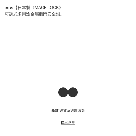
🔥🔥【日本製《MAGE LOCK》
可調式多用途金屬櫃門安全鎖
扣】
商舖
退貨及退款政策
提出意見