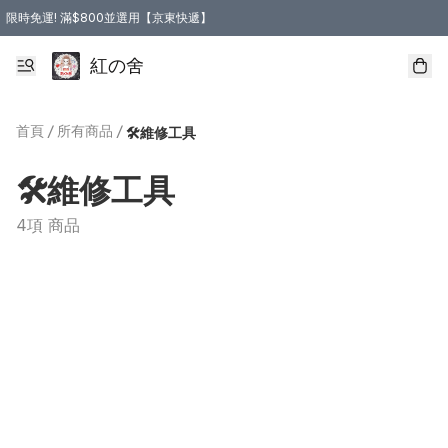
限時免運! 滿$800並選用【京東快遞】
紅の舍
首頁
/
所有商品
/
🛠維修工具
🛠維修工具
4項 商品