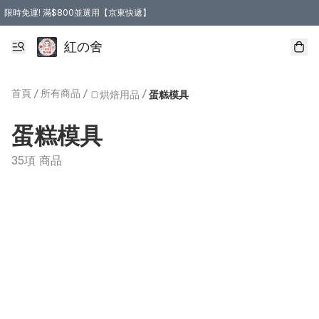
限時免運! 滿$800並選用【京東快遞】
紅の舍
首頁
/
所有商品
/
/
🍞烘焙用品
蛋糕模具
蛋糕模具
35項 商品