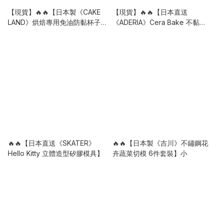
【現貨】🔥🔥【日本製《CAKE
【現貨】🔥🔥【日本直送
LAND》烘焙專用免油防黏杯子
《ADERIA》Cera Bake 不黏底
蛋糕烤模紙墊】30枚入
陶瓷塗層耐熱玻璃磅蛋糕模具】
🔥🔥【日本直送《SKATER》
🔥🔥【日本製《吉川》不鏽鋼花
Hello Kitty 立體造型矽膠模具】
卉蔬菜切模 6件套裝】小