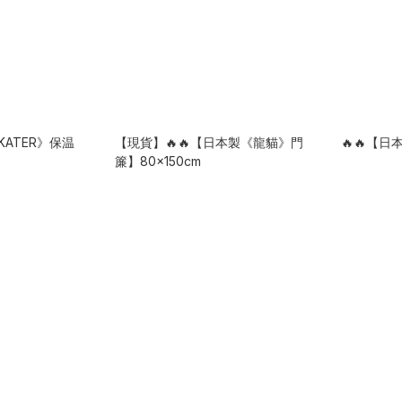
KATER》保温
【現貨】🔥🔥【日本製《龍貓》門
🔥🔥【
簾】80x150cm