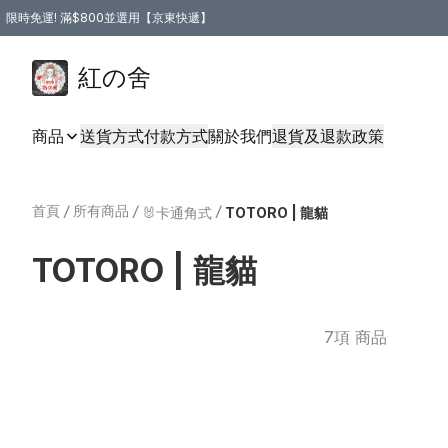
限時免運! 滿$800並選用【京東快遞】
紅の舍
商品
送貨方式
付款方式
關於我們
退貨及退款政策
首頁
/
所有商品
/
/
🐰卡通角式
TOTORO | 龍貓
TOTORO | 龍貓
7項 商品