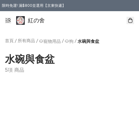
限時免運! 滿$800並選用【京東快遞】
紅の舍
首頁
/
所有商品
/
/
/
🐶寵物用品
🐶狗
水碗與食盆
水碗與食盆
5項 商品