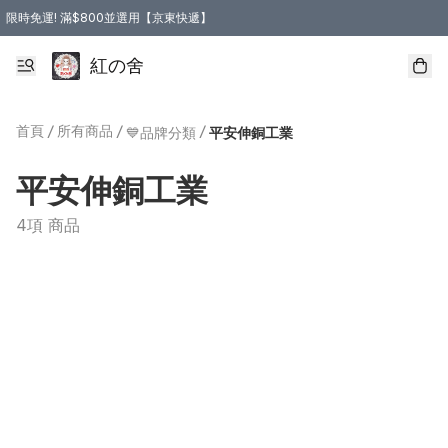
限時免運! 滿$800並選用【京東快遞】
紅の舍
首頁
/
所有商品
/
/
💙品牌分類
平安伸銅工業
平安伸銅工業
4項 商品