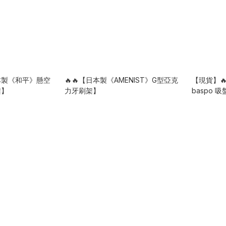
日本製《和平》懸空
🔥🔥【日本製《AMENIST》G型亞克
【現貨】🔥
架】
力牙刷架】
baspo