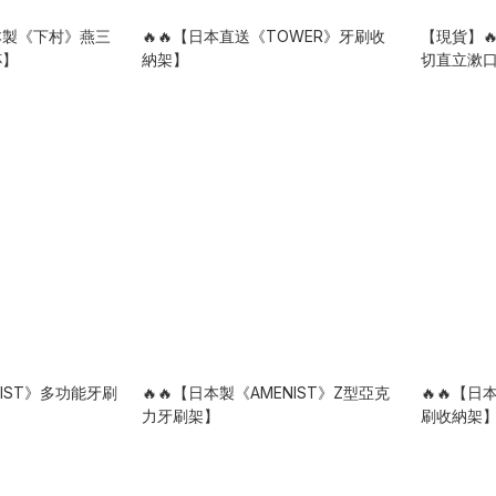
日本製《下村》燕三
🔥🔥【日本直送《TOWER》牙刷收
【現貨】🔥
杯】
納架】
切直立漱
MIST》多功能牙刷
🔥🔥【日本製《AMENIST》Z型亞克
🔥🔥【
力牙刷架】
刷收納架