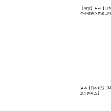
【現貨】🔥🔥【
条不鏽鋼迷你漱口
🔥🔥【日本直送《
及牙間刷座】