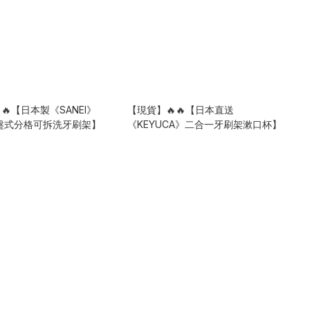
🔥【日本製《SANEI》
【現貨】🔥🔥【日本直送
 吸盤式分格可拆洗牙刷架】
《KEYUCA》二合一牙刷架漱口杯】