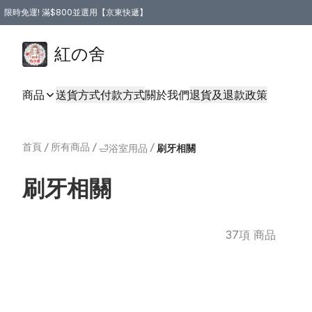
限時免運! 滿$800並選用【京東快遞】
紅の舍
商品
送貨方式
付款方式
關於我們
退貨及退款政策
首頁
/
所有商品
/
/
🛁浴室用品
刷牙相關
刷牙相關
37項 商品