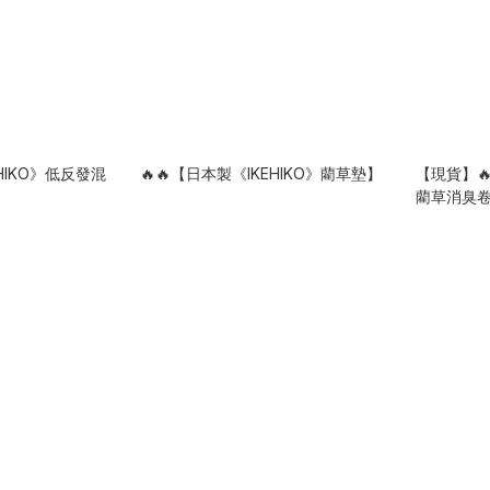
EHIKO》低反發混
🔥🔥【日本製《IKEHIKO》藺草墊】
【現貨】🔥
藺草消臭