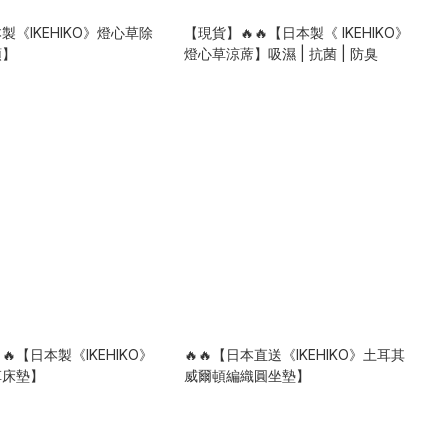
本製《IKEHIKO》燈心草除
【現貨】🔥🔥【日本製《 IKEHIKO》
頭】
燈心草涼蓆】吸濕 | 抗菌 | 防臭
🔥【日本製《IKEHIKO》
🔥🔥【日本直送《IKEHIKO》土耳其
草床墊】
威爾頓編織圓坐墊】