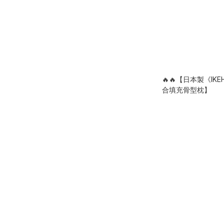
🔥🔥【日本製《IK
合填充骨型枕】