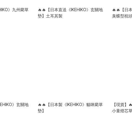
EHIKO》九州藺草
🔥🔥【日本直送《IKEHIKO》玄關地
🔥🔥【日
墊】土耳其製
臭蝶型枕
KEHIKO》玄關地
🔥🔥【日本製《IKEHIKO》貓咪藺草
【現貨】🔥
墊】
小童燈芯