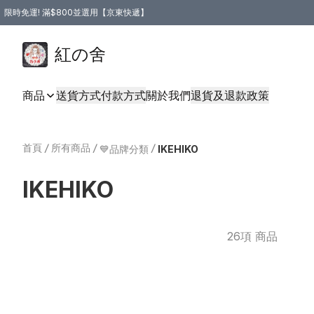
限時免運! 滿$800並選用【京東快遞】
紅の舍
商品
送貨方式
付款方式
關於我們
退貨及退款政策
首頁
/
所有商品
/
/
💙品牌分類
IKEHIKO
IKEHIKO
26項 商品