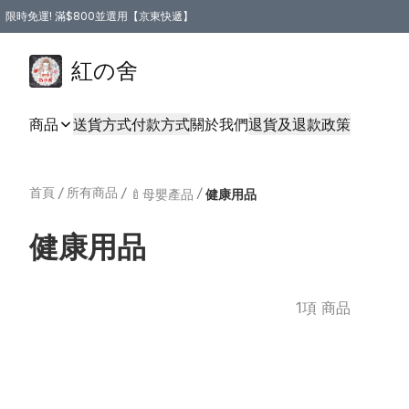
限時免運! 滿$800並選用【京東快遞】
紅の舍
商品
送貨方式
付款方式
關於我們
退貨及退款政策
首頁
/
所有商品
/
/
🍼母嬰產品
健康用品
健康用品
1項 商品