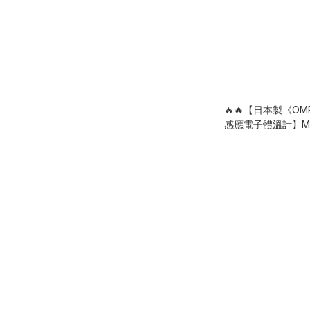
🔥🔥【日本製《OM
感應電子體溫計】MC