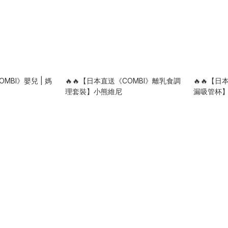
MBI》嬰兒 | 媽
🔥🔥【日本直送《COMBI》離乳食調
🔥🔥【
理套裝】小熊維尼
漏吸管杯