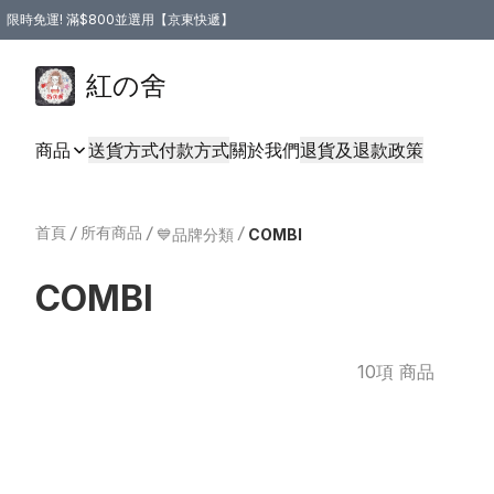
限時免運! 滿$800並選用【京東快遞】
紅の舍
商品
送貨方式
付款方式
關於我們
退貨及退款政策
首頁
/
所有商品
/
/
💙品牌分類
COMBI
COMBI
10項 商品