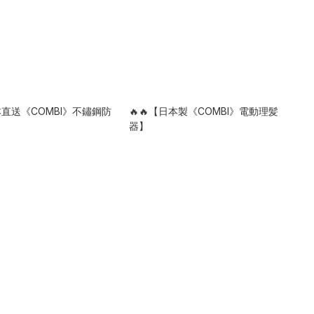
日本直送《COMBI》不鏽鋼防
🔥🔥【日本製《COMBI》電動理髪
】
器】