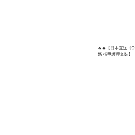
🔥🔥【日本直送《CO
媽 指甲護理套裝】