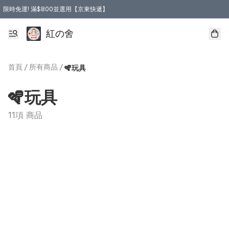
限時免運! 滿$800並選用【京東快遞】
紅の舍
首頁
/
所有商品
/
🪇玩具
🪇玩具
11項 商品