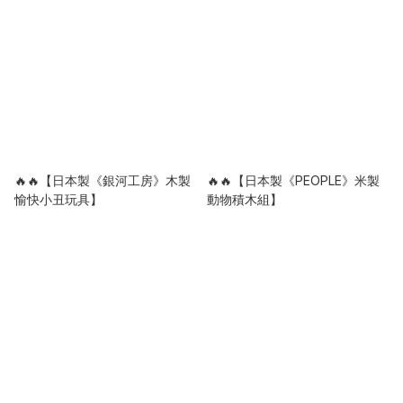
🔥🔥【日本製《銀河工房》木製
🔥🔥【日本製《PEOPLE》米製
愉快小丑玩具】
動物積木組】