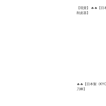
【現貨】 🔥🔥【
削皮器】
🔥🔥【日本製《KY
刀棒】