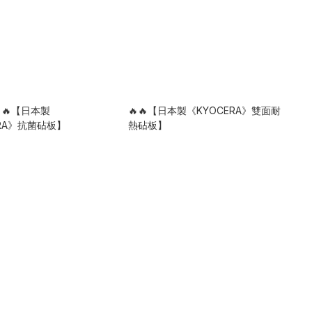
🔥【日本製
🔥🔥【日本製《KYOCERA》雙面耐
ERA》抗菌砧板】
熱砧板】