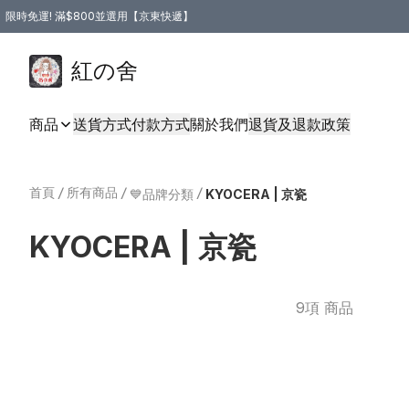
限時免運! 滿$800並選用【京東快遞】
紅の舍
商品
送貨方式
付款方式
關於我們
退貨及退款政策
首頁
/
所有商品
/
/
💙品牌分類
KYOCERA | 京瓷
KYOCERA | 京瓷
9項 商品