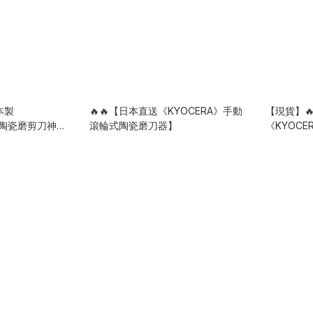
本製
🔥🔥【日本直送《KYOCERA》手動
【現貨】
你陶瓷磨剪刀神
滾輪式陶瓷磨刀器】
《KYOC