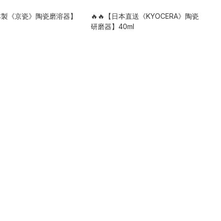
日本製《京瓷》陶瓷磨溶器】
🔥🔥【日本直送《KYOCERA》陶瓷
研磨器】40ml