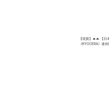
【現貨】🔥🔥 【日
《KYOCERA》迷
器】