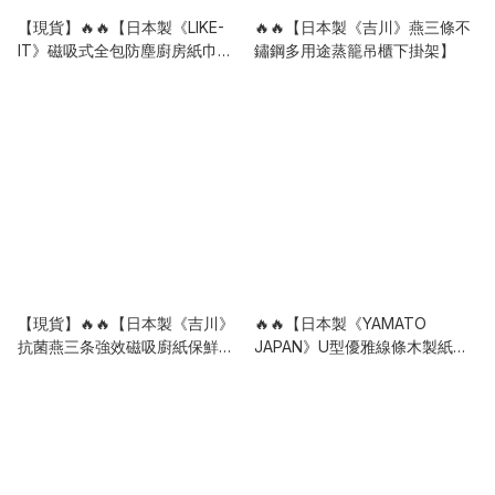
【現貨】🔥🔥【日本製《LIKE-
🔥🔥【日本製《吉川》燕三條不
IT》磁吸式全包防塵廚房紙巾收
鏽鋼多用途蒸籠吊櫃下掛架】
納架】
【現貨】🔥🔥【日本製《吉川》
🔥🔥【日本製《YAMATO
抗菌燕三条強效磁吸廚紙保鮮紙
JAPAN》U型優雅線條木製紙巾
架】
盒】