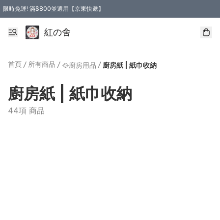
限時免運! 滿$800並選用【京東快遞】
紅の舍
首頁
/
所有商品
/
/
🥘廚房用品
廚房紙 | 紙巾收納
廚房紙 | 紙巾收納
44項 商品