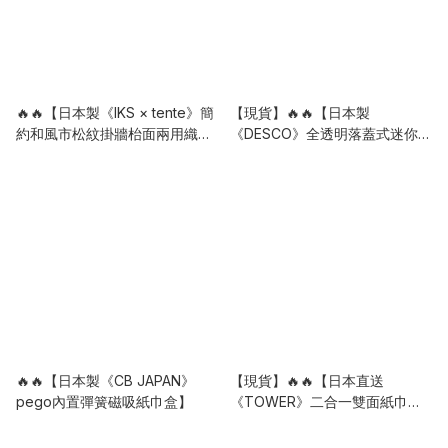
🔥🔥【日本製《IKS × tente》簡
【現貨】🔥🔥【日本製
約和風市松紋掛牆枱面兩用織布
《DESCO》全透明落蓋式迷你紙
紙巾盒套】
巾收納盒】
🔥🔥【日本製《CB JAPAN》
【現貨】🔥🔥【日本直送
pego內置彈簧磁吸紙巾盒】
《TOWER》二合一雙面紙巾連
濕紙巾收納盒】