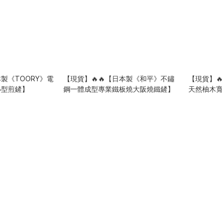
本製《TOORY》電
【現貨】🔥🔥【日本製《和平》不鏽
【現貨】🔥
小型煎鏟】
鋼一體成型專業鐵板燒大阪燒鐵鏟】
天然柚木
匙】