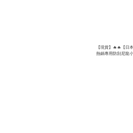
【現貨】🔥🔥【日
熱鍋專用防刮尼龍