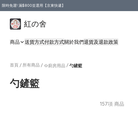
限時免運! 滿$800並選用【京東快遞】
紅の舍
商品
送貨方式
付款方式
關於我們
退貨及退款政策
首頁
/
所有商品
/
/
🥘廚房用品
勺鏟籃
勺鏟籃
157項 商品