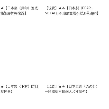
🔥【日本製《貝印》連底
【現貨】🔥🔥【日本製《PEARL
功能塑膠榨檸檬器】
METAL》不鏽鋼雙層不變形茶濾網】
🔥【日本製《下村》防刮
【現貨】🔥🔥【日本直送《ののじ》
蓉壓碎器】
一體成型不鏽鋼大尺寸漏勺】