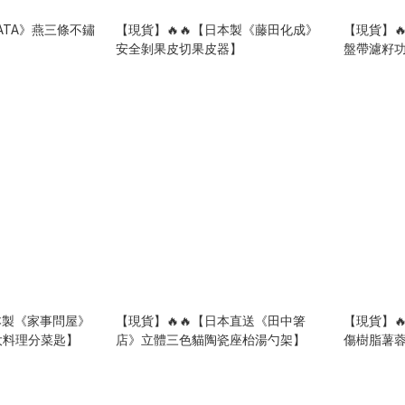
KATA》燕三條不鏽
【現貨】🔥🔥【日本製《藤田化成》
【現貨】
】
安全剝果皮切果皮器】
盤帶濾籽
日本製《家事問屋》
【現貨】🔥🔥【日本直送《田中箸
【現貨】
能大料理分菜匙】
店》立體三色貓陶瓷座枱湯勺架】
傷樹脂薯