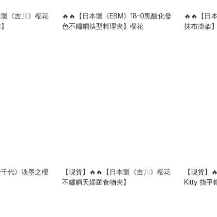
日本製《吉川》櫻花
🔥🔥【日本製《EBM》18-0黑酸化發
🔥🔥【
架】
色不鏽鋼筷型料理夾】櫻花
抹布掛架
宇野千代》淡墨之櫻
【現貨】🔥🔥【日本製《吉川》櫻花
【現貨】🔥
不鏽鋼天婦羅食物夾】
Kitty 指甲