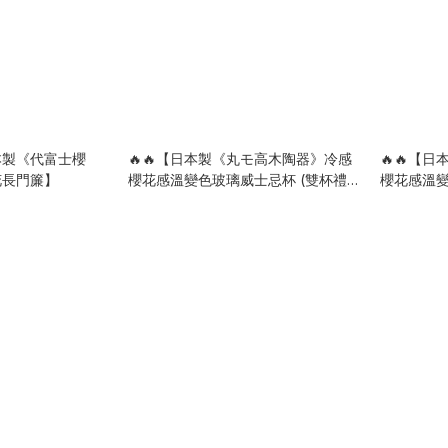
本製《代富士櫻
🔥🔥【日本製《丸モ高木陶器》冷感
🔥🔥【
花長門簾】
櫻花感溫變色玻璃威士忌杯 (雙杯禮
櫻花感溫變
盒裝)】
禮盒裝)】