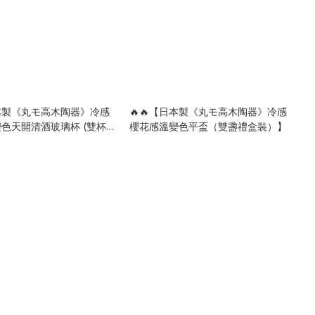
日本製《丸モ高木陶器》冷感
🔥🔥【日本製《丸モ高木陶器》冷感
色天開清酒玻璃杯 (雙杯
櫻花感溫變色平盃（雙盞禮盒裝）】