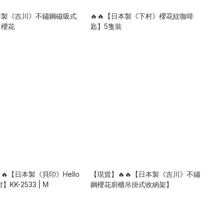
日本製《吉川》不鏽鋼磁吸式
🔥🔥【日本製《下村》櫻花紋咖啡
】櫻花
匙】5隻裝
🔥【日本製《貝印》Hello
【現貨】🔥🔥【日本製《吉川》不鏽
鉗】KK-2533 | M
鋼櫻花廚櫃吊掛式收納架】