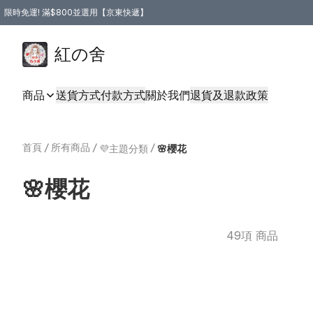
限時免運! 滿$800並選用【京東快遞】
紅の舍
商品
送貨方式
付款方式
關於我們
退貨及退款政策
首頁
/
所有商品
/
/
💜主題分類
🌸櫻花
🌸櫻花
49項 商品