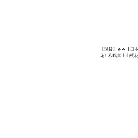
【現貨】🔥🔥【日
花》和風富士山櫻