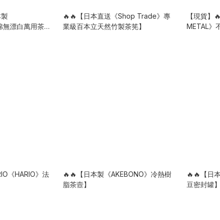
本製
🔥🔥【日本直送《Shop Trade》專
【現貨】🔥
純棉無漂白萬用茶包
業級百本立天然竹製茶筅】
METAL
IO《HARIO》法
🔥🔥【日本製《AKEBONO》冷熱樹
🔥🔥【
脂茶壼】
豆密封罐】7