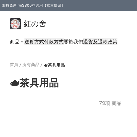
限時免運! 滿$800並選用【京東快遞】
紅の舍
商品
送貨方式
付款方式
關於我們
退貨及退款政策
首頁
/
所有商品
/
🫖茶具用品
🫖茶具用品
79項 商品