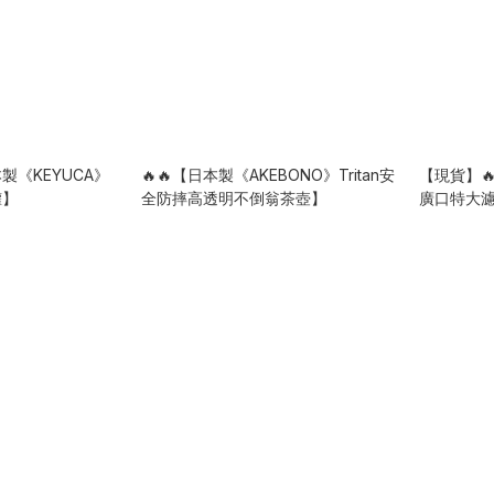
製《KEYUCA》
🔥🔥【日本製《AKEBONO》Tritan安
【現貨】🔥
罐】
全防摔高透明不倒翁茶壺】
廣口特大
700ml