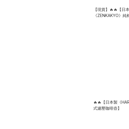
【現貨】🔥🔥【日
《ZENKAKYO》
袋】60入
🔥🔥【日本製《HAR
式濾壓咖啡壺】