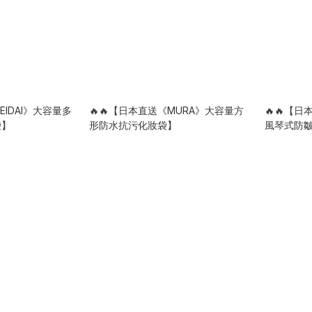
EIDAI》大容量多
🔥🔥【日本直送《MURA》大容量方
🔥🔥【日本
袋】
形防水抗污化妝袋】
風琴式防