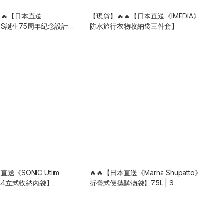
🔥【日本直送
【現貨】🔥🔥【日本直送《IMEDIA》
UTS誕生75周年紀念設計》
防水旅行衣物收納袋三件套】
疊式超大保冷袋】
直送《SONIC Utlim
🔥🔥【日本直送《Marna Shupatto》
》A4立式收納內袋】
折疊式便攜購物袋】7.5L | S