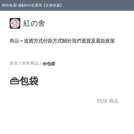
限時免運! 滿$800並選用【京東快遞】
紅の舍
商品
送貨方式
付款方式
關於我們
退貨及退款政策
首頁
/
所有商品
/
👜包袋
👜包袋
65項 商品