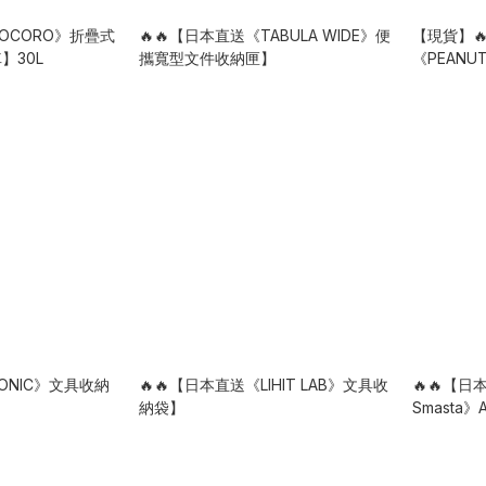
COCORO》折疊式
🔥🔥【日本直送《TABULA WIDE》便
【現貨】
】30L
攜寬型文件收納匣】
《PEAN
史努比折
ONIC》文具收納
🔥🔥【日本直送《LIHIT LAB》文具收
🔥🔥【日本
納袋】
Smasta