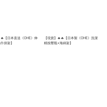
🔥【日本直送《OHE》伸
【現貨】🔥🔥【日本製《OHE》洗潔
毛巾掛架】
精按壓瓶+海綿架】