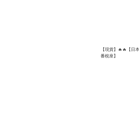
【現貨】🔥🔥【日
番梘座】