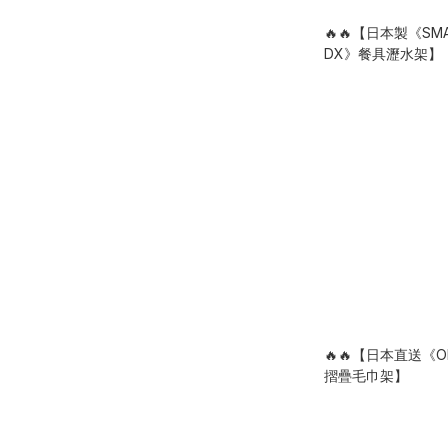
🔥🔥【日本製《SMAR
DX》餐具瀝水架】
🔥🔥【日本直送《
摺疊毛巾架】