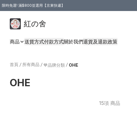
限時免運! 滿$800並選用【京東快遞】
紅の舍
商品
送貨方式
付款方式
關於我們
退貨及退款政策
首頁
/
所有商品
/
/
💙品牌分類
OHE
OHE
15項 商品