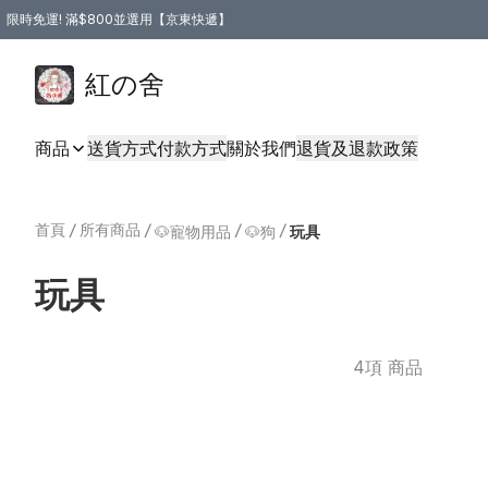
限時免運! 滿$800並選用【京東快遞】
紅の舍
商品
送貨方式
付款方式
關於我們
退貨及退款政策
首頁
/
所有商品
/
/
/
🐶寵物用品
🐶狗
玩具
玩具
4項 商品