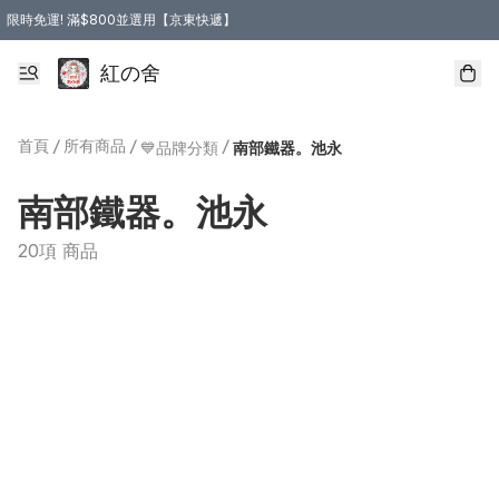
限時免運! 滿$800並選用【京東快遞】
紅の舍
首頁
/
所有商品
/
/
💙品牌分類
南部鐵器。池永
南部鐵器。池永
20項 商品