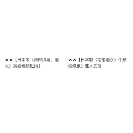
🔥🔥【日本製《南部鐵器。池
🔥🔥【日本製《南部池永》牛形
永》壽喜燒鑄鐵鍋】
鑄鐵板】連木底盤