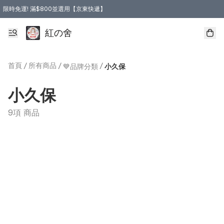
限時免運! 滿$800並選用【京東快遞】
紅の舍
首頁
/
所有商品
/
/
💙品牌分類
小久保
小久保
9項 商品