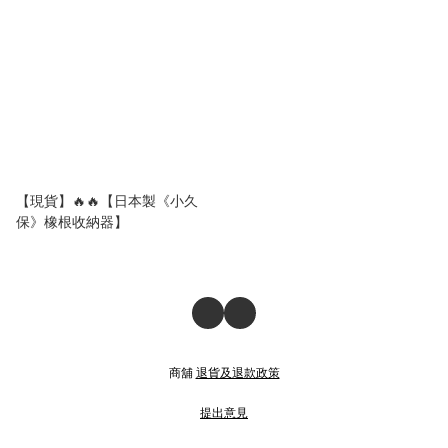
【現貨】🔥🔥【日本製《小久
保》橡根收納器】
商舖
退貨及退款政策
提出意見