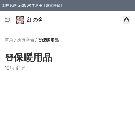
限時免運! 滿$800並選用【京東快遞】
紅の舍
首頁
/
所有商品
/
☃️保暖用品
☃️保暖用品
12項 商品