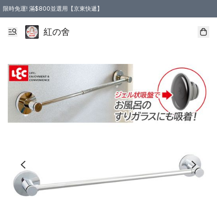
限時免運! 滿$800並選用【京東快遞】
紅の舍