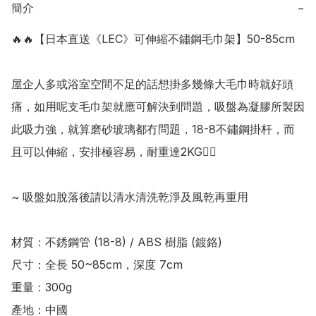
簡介
−
🔥🔥【日本直送《LEC》可伸縮不鏽鋼毛巾架】50-85cm

屋企人多或浴室空間不足的話想掛多幾條大毛巾時就好頭
痛，如用呢支毛巾架就應可解決到問題，吸盤為凝膠所製因
此吸力強，就算磨砂玻璃都冇問題，18-8不鏽鋼掛杆，而
且可以伸縮，安排極容易，耐重達2KG👍🏻

~ 吸盤如脫落後請以清水清洗乾淨及風乾再重用

材質：不銹鋼管 (18-8) / ABS 樹脂 (鍍鉻)

尺寸：全長 50~85cm，深度 7cm

重量：300g

產地：中國
