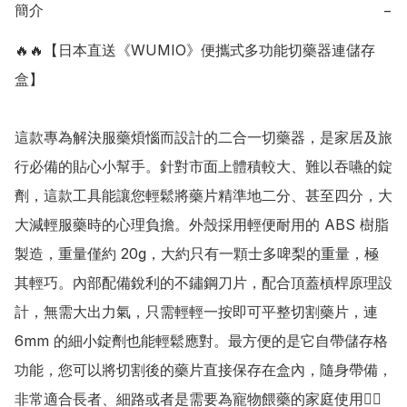
簡介
−
🔥🔥【日本直送《WUMIO》便攜式多功能切藥器連儲存
盒】

這款專為解決服藥煩惱而設計的二合一切藥器，是家居及旅
行必備的貼心小幫手。針對市面上體積較大、難以吞嚥的錠
劑，這款工具能讓您輕鬆將藥片精準地二分、甚至四分，大
大減輕服藥時的心理負擔。外殼採用輕便耐用的 ABS 樹脂
製造，重量僅約 20g，大約只有一顆士多啤梨的重量，極
其輕巧。內部配備銳利的不鏽鋼刀片，配合頂蓋槓桿原理設
計，無需大出力氣，只需輕輕一按即可平整切割藥片，連 
6mm 的細小錠劑也能輕鬆應對。最方便的是它自帶儲存格
功能，您可以將切割後的藥片直接保存在盒內，隨身帶備，
非常適合長者、細路或者是需要為寵物餵藥的家庭使用👍🏻
