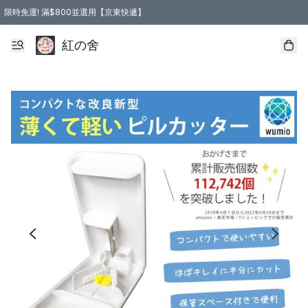
限時免運! 滿$800並選用【京東快遞】
紅の舍