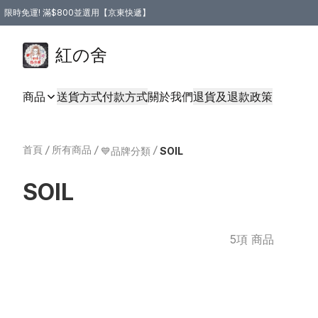
限時免運! 滿$800並選用【京東快遞】
紅の舍
商品
送貨方式
付款方式
關於我們
退貨及退款政策
首頁
/
所有商品
/
/
💙品牌分類
SOIL
SOIL
5項 商品