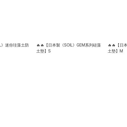
OIL》迷你珪藻土防
🔥🔥【日本製《SOIL》GEM系列硅藻
🔥🔥【日
土墊】S
土墊】M