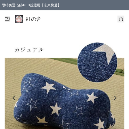
限時免運! 滿$800並選用【京東快遞】
紅の舍