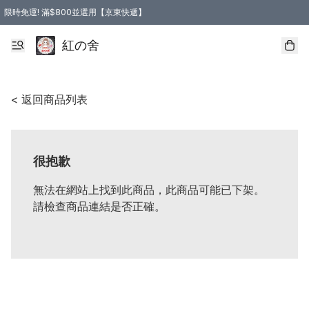
限時免運! 滿$800並選用【京東快遞】
紅の舍
< 返回商品列表
很抱歉
無法在網站上找到此商品，此商品可能已下架。
請檢查商品連結是否正確。