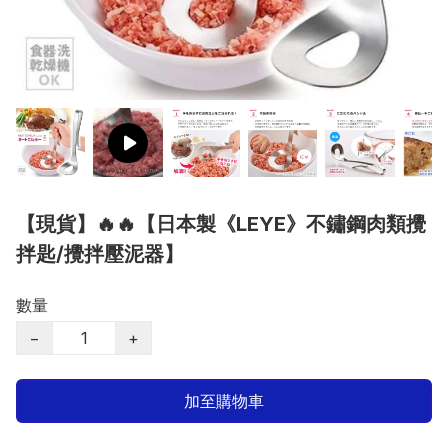
【現貨】🔥🔥【日本製《LEYE》不鏽鋼肉類攪
拌匙/攪拌壓泥器】
數量
−
+
加至購物車