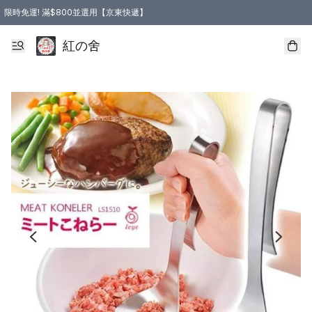
限時免運! 滿$800並選用【京東快遞】
紅の舍