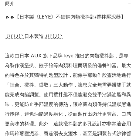
簡介
−
🔥🔥【日本製《LEYE》不鏽鋼肉類攪拌匙/攪拌壓泥器】

🇯🇵🇯🇵日本製造🇯🇵🇯🇵

這款由日本 AUX 旗下品牌 leye 推出的肉類攪拌匙，是專
為製作漢堡扒、餃子餡等肉類料理而研發的備餐神器。最大
的特色在於其獨特的匙型設計，能像手部動作般靈活地進行
「捏合、攪拌、盛取」三大動作，讓您完全無需弄髒雙手就
能完成肉餡調製。使用攪拌匙不僅能避免雙手沾滿油脂和異
味，更能防止手部溫度的傳熱，讓冷藏肉類保持低溫狀態進
行攪拌，避免油脂過度融化，從而製作出肉汁更豐富、口感
更美味的料理。此外，這款攪拌匙的多孔設計亦非常適合用
作馬鈴薯壓泥器、番茄湯去皮瀝水，甚至是調製各式沙律醬