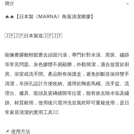
簡介
−
🔥🔥【日本製《MARNA》角落清潔擦膠】

🇯🇵🇯🇵日本製造🇯🇵🇯🇵

能像擦膠般輕鬆磨去頑固污漬，專門針對水漬、黑斑、鏽跡
等常見問題。灰色膠體不易顯髒，外觀簡潔，適合放置於廚
房、浴室或洗手間。產品附有保護盒，避免折斷並保持雙手
清潔，吊掛孔設計方便收納。適用於陶瓷馬桶、洗手盆、流
理台、爐具、龍頭及瓷磚縫隙等位置，能有效去除水垢及鏽
跡。材質耐用，使用後只需沖洗並風乾即可重複使用，是日
常家居清潔的實用工具👍🏻

📌 使用方法
