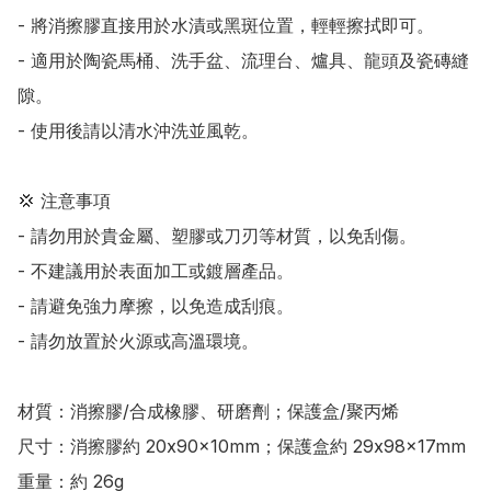
- 將消擦膠直接用於水漬或黑斑位置，輕輕擦拭即可。

- 適用於陶瓷馬桶、洗手盆、流理台、爐具、龍頭及瓷磚縫
隙。

- 使用後請以清水沖洗並風乾。

💢 注意事項

- 請勿用於貴金屬、塑膠或刀刃等材質，以免刮傷。

- 不建議用於表面加工或鍍層產品。

- 請避免強力摩擦，以免造成刮痕。

- 請勿放置於火源或高溫環境。

材質：消擦膠/合成橡膠、研磨劑；保護盒/聚丙烯

尺寸：消擦膠約 20x90x10mm；保護盒約 29x98x17mm

重量：約 26g
