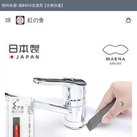
限時免運! 滿$800並選用【京東快遞】
紅の舍