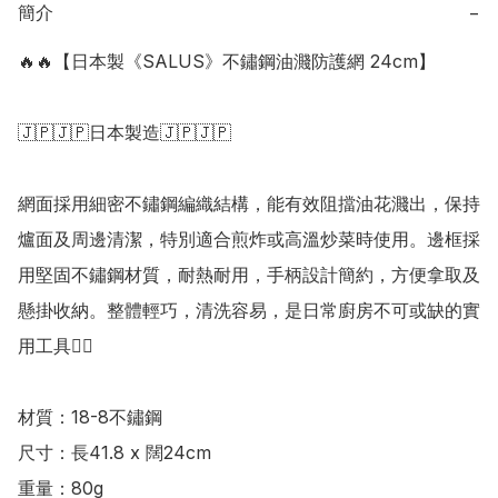
簡介
−
🔥🔥【日本製《SALUS》不鏽鋼油濺防護網 24cm】

🇯🇵🇯🇵日本製造🇯🇵🇯🇵

網面採用細密不鏽鋼編織結構，能有效阻擋油花濺出，保持
爐面及周邊清潔，特別適合煎炸或高溫炒菜時使用。邊框採
用堅固不鏽鋼材質，耐熱耐用，手柄設計簡約，方便拿取及
懸掛收納。整體輕巧，清洗容易，是日常廚房不可或缺的實
用工具👍🏻

材質：18-8不鏽鋼

尺寸：長41.8 x 闊24cm

重量：80g
