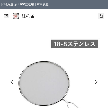
限時免運! 滿$800並選用【京東快遞】
紅の舍