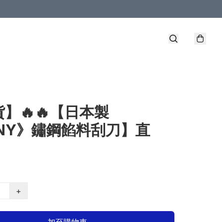
】🔥🔥【日本製
ENY》鏽鋼餡料刮刀】直
M
+