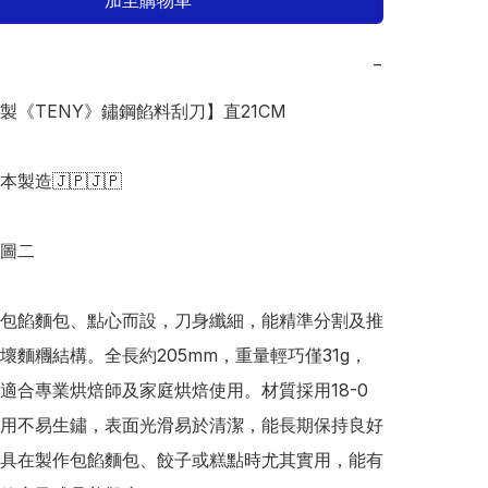
加至購物車
−
本製《TENY》鏽鋼餡料刮刀】直21CM

日本製造🇯🇵🇯🇵

圖二

包餡麵包、點心而設，刀身纖細，能精準分割及推
壞麵糰結構。全長約205mm，重量輕巧僅31g，
適合專業烘焙師及家庭烘焙使用。材質採用18-0
用不易生鏽，表面光滑易於清潔，能長期保持良好
具在製作包餡麵包、餃子或糕點時尤其實用，能有