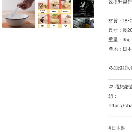
效提升製作效
材質：18-
尺寸：長20.5
重量：35g

產地：日本

💢如沒註
___________
💬 唔想
組：

https://c
日本製