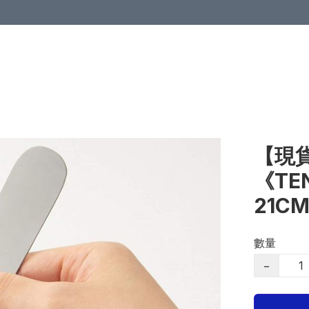
【現貨
《T
21C
數量
−