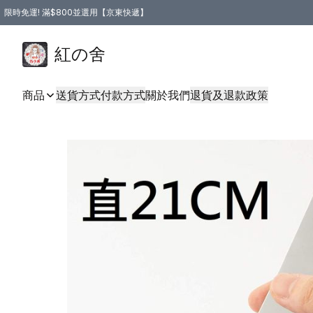
限時免運! 滿$800並選用【京東快遞】
紅の舍
商品
送貨方式
付款方式
關於我們
退貨及退款政策