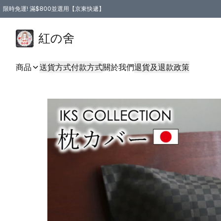
限時免運! 滿$800並選用【京東快遞】
紅の舍
商品
送貨方式
付款方式
關於我們
退貨及退款政策