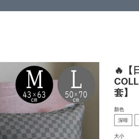
🔥【
COL
套】
顏色
深啡
大小