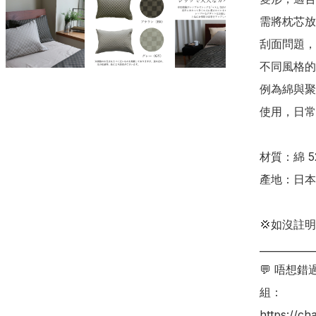
需將枕芯放
刮面問題，
不同風格的
例為綿與聚
使用，日常清
材質：綿 5
產地：日本

💢如沒註
___________
💬 唔想
組：

https://c