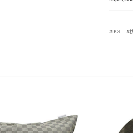
___________
IKS