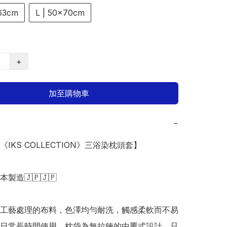
63cm
L | 50x70cm
+
加至購物車
−
《IKS COLLECTION》三浴染枕頭套】

日本製造🇯🇵🇯🇵

工藝處理的布料，色澤均勻耐洗，觸感柔軟而不易
日常長時間使用。枕袋為無拉鍊的中覆式設計，只