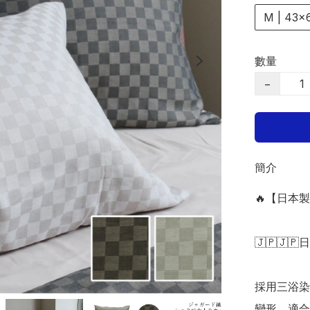
M | 43×
數量
−
簡介
🔥【日本製
🇯🇵🇯🇵
採用三浴染
變形，適合