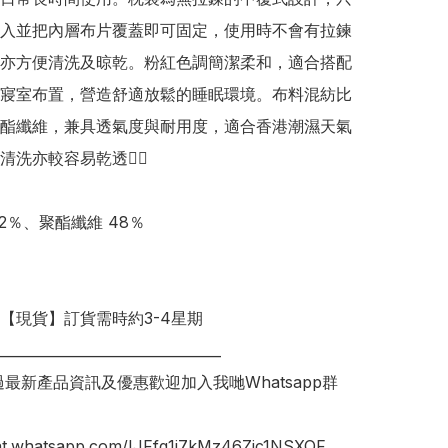
入並把內層布片覆蓋即可固定，使用時不會有拉鍊
亦方便清洗及晾乾。粉紅色調簡潔柔和，適合搭配
寢室布置，營造舒適放鬆的睡眠環境。布料混紡比
酯纖維，兼具透氣度與耐用度，適合香港潮濕天氣
洗亦較容易乾透👍🏻 

2％、聚酯纖維 48％

明【現貨】訂貨需時約3-4星期

________________________________

錯過最新產品資訊及優惠歡迎加入我哋Whatsapp群
hat.whatsapp.com/IJFfq1i7kMz46Zjc1NSXQF
