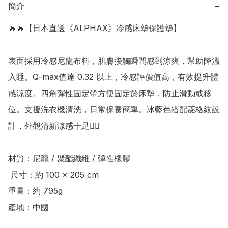
簡介
−
🔥🔥【日本直送《ALPHAX》冷感床墊保護墊】

表面採用冷感尼龍布料，肌膚接觸瞬間感到涼爽，幫助降溫
入睡。Q-max值達 0.32 以上，冷感評價值高，有效提升體
感涼度。四角彈性固定帶方便固定於床墊，防止滑動或移
位。支援洗衣機清洗，日常保養簡單。冰藍色搭配菱格紋設
計，外觀清新涼感十足👍🏻 

材質：尼龍 / 聚酯纖維 / 彈性橡膠

 尺寸：約 100 × 205 cm 

重量：約 795g 

產地：中國
