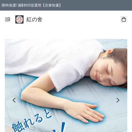
限時免運! 滿$800並選用【京東快遞】
紅の舍