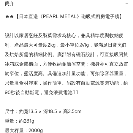
簡介
−
🔥🔥【日本直送《PEARL METAL》磁吸式廚房電子磅】

設計以家居烹飪及製菓需求為核心，兼具精準度與收納便
利。產品最大可量度2kg，最小單位為1g，能滿足日常烹飪
及烘焙所需的精細比例。底部附有磁石設計，可直接吸附於
冰箱或金屬櫃面，方便收納並節省空間；機身亦可直立放置
於窄位，靈活度高。具備追加計量功能，可扣除容器重量，
只量度食材淨重，操作簡單。另設有自動電源關閉功能，約
90秒後自動斷電，避免浪費電池👍🏻 

尺寸：約寬13.5 × 深18.5 × 高3.5cm 

重量：約281g

最大秤量：2000g
