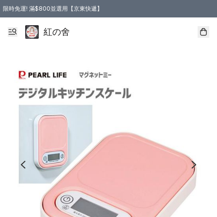
限時免運! 滿$800並選用【京東快遞】
紅の舍