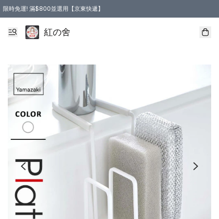
限時免運! 滿$800並選用【京東快遞】
紅の舍