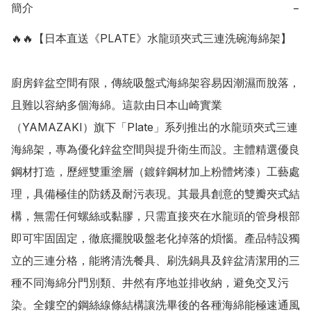
簡介
−
🔥🔥【日本直送《PLATE》水龍頭夾式三連洗碗海綿架】

廚房鋅盆空間有限，傳統吸盤式海綿架容易因潮濕而脫落，
且難以容納多個海綿。這款由日本山崎實業
（YAMAZAKI）旗下「Plate」系列推出的水龍頭夾式三連
海綿架，專為優化鋅盆空間與提升衛生而設。主體精選優良
鋼材打造，歷經雙重塗層（鍍鋅鋼材加上粉體烤漆）工藝處
理，具備極佳的防銹及耐污表現。其最具創意的雙瓣夾式結
構，無需任何螺絲或黏膠，只需直接夾在水龍頭的管身根部
即可牢固固定，徹底擺脫吸盤老化掉落的煩惱。產品特設獨
立的三連分格，能將清洗餐具、刷洗鍋具及鋅盆清潔用的三
種不同海綿分門別類、井然有序地並排收納，避免交叉污
染。全鏤空的鋼絲線條結構讓洗畢後的各種海綿能極速通風