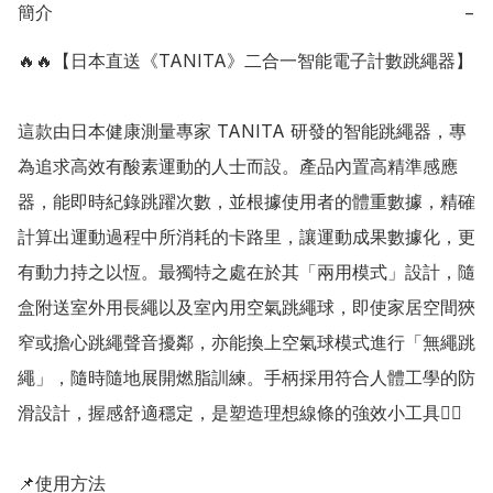
簡介
−
🔥🔥【日本直送《TANITA》二合一智能電子計數跳繩器】

這款由日本健康測量專家 TANITA 研發的智能跳繩器，專
為追求高效有酸素運動的人士而設。產品內置高精準感應
器，能即時紀錄跳躍次數，並根據使用者的體重數據，精確
計算出運動過程中所消耗的卡路里，讓運動成果數據化，更
有動力持之以恆。最獨特之處在於其「兩用模式」設計，隨
盒附送室外用長繩以及室內用空氣跳繩球，即使家居空間狹
窄或擔心跳繩聲音擾鄰，亦能換上空氣球模式進行「無繩跳
繩」，隨時隨地展開燃脂訓練。手柄採用符合人體工學的防
滑設計，握感舒適穩定，是塑造理想線條的強效小工具👍🏻

📌使用方法
