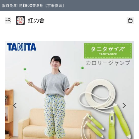
限時免運! 滿$800並選用【京東快遞】
紅の舍