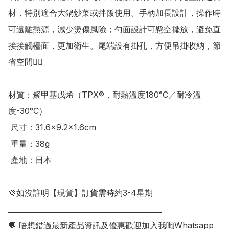
材，特別適合大鍋炒菜或拌飯使用。手柄加長設計，操作時
可遠離熱源，減少燙傷風險；勺面設計可懸空擺放，避免直
接接觸檯面，更加衛生。尾端設有掛孔，方便吊掛收納，節
省空間👍🏻 

材質：聚甲基戊烯（TPX®，耐熱溫度180°C／耐冷溫
度-30°C）

 尺寸：31.6×9.2×1.6cm

 重量：38g

 產地：日本

💢如沒註明【現貨】訂貨需時約3-4星期

___________________________________________

💬 唔想錯過最新產品資訊及優惠歡迎加入我哋Whatsapp