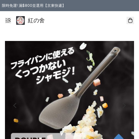
限時免運! 滿$800並選用【京東快遞】
紅の舍