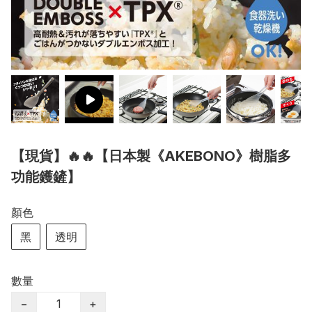
【現貨】🔥🔥【日本製《AKEBONO》樹脂多
功能鑊鏟】
顏色
黑
透明
數量
−
+