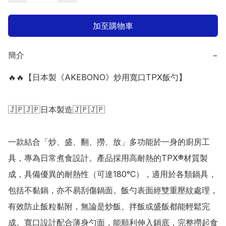
加至購物車
簡介
−
🔥🔥【日本製《AKEBONO》炒用寬口TPX飯勺】

🇯🇵🇯🇵日本製造🇯🇵🇯🇵

一款結合「炒、盛、翻、撈、放」多功能於一身的廚房工
具，專為日常煮食設計。產品採用高耐熱的TPX®材質製
成，具備優異的耐熱性（可達180°C），適用於各類鍋具，
包括不黏鍋，亦不易刮傷鍋面。飯勺表面經雙重壓紋處理，
有效防止飯粒黏附，無論是炒飯、拌飯或盛飯都能輕鬆完
成。寬口設計配合薄身勺面，能順利伸入鍋底，完整撈起食